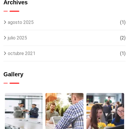
para
Top 5 y
Archives
México
Cómo
desde el
Evitarlos
extranjero
agosto 2025
(1)
julio 2025
(2)
octubre 2021
(1)
Gallery