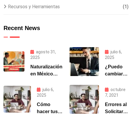
Recursos y Herramientas
(1)
Recent News
agosto 31,
julio 6,
2025
2025
Naturalización
¿Puedo
en México
cambiar
2025 | Guía y
mi estatus
Requisitos
migratorio
julio 6,
octubre
MIGRALAW
en México
2025
7, 2021
si entré
Cómo
Errores al
como
hacer tus
Solicitar
turista?
trámites
Visa
migratorios
Mexicana: