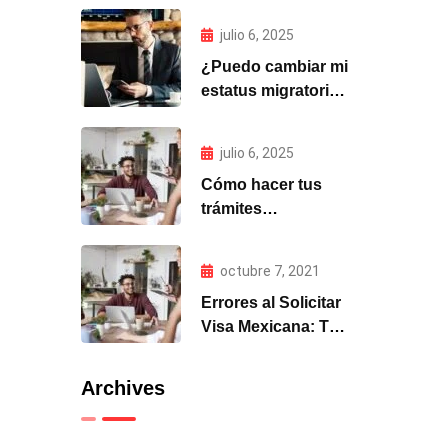
MIGRALAW
julio 6, 2025
¿Puedo cambiar mi
estatus migratorio
en México si entré
como turista?
julio 6, 2025
Cómo hacer tus
trámites
migratorios para
México desde el
octubre 7, 2021
extranjero
Errores al Solicitar
Visa Mexicana: Top
5 y Cómo Evitarlos
Archives