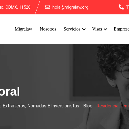
lgo, CDMX, 11520
hola@migralaw.org
T
Migralaw
Nosotros
Servicios
Visas
Empres
oral
 Extranjeros, Nómadas E Inversionistas
-
Blog
-
Residencia Tem