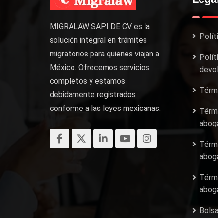
MIGRALAW SAPI DE CV es la
Polít
solución integral en trámites
migratorios para quienes viajan a
Polít
México. Ofrecemos servicios
devol
completos y estamos
Térmi
debidamente registrados
conforme a las leyes mexicanas.
Térmi
aboga
Térmi
aboga
Térmi
aboga
Bolsa