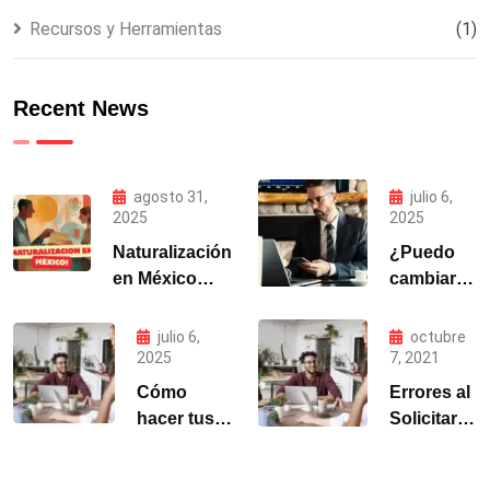
Recursos y Herramientas
(1)
Recent News
agosto 31,
julio 6,
2025
2025
Naturalización
¿Puedo
en México
cambiar
2025 | Guía y
mi estatus
Requisitos
migratorio
julio 6,
octubre
MIGRALAW
en México
2025
7, 2021
si entré
Cómo
Errores al
como
hacer tus
Solicitar
turista?
trámites
Visa
migratorios
Mexicana: