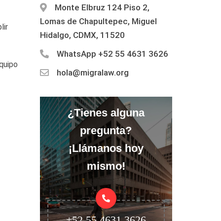
Monte Elbruz 124 Piso 2,
Lomas de Chapultepec, Miguel
lir
Hidalgo, CDMX, 11520
WhatsApp
+52 55 4631 3626
equipo
hola@migralaw.org
¿Tienes alguna
pregunta?
¡Llámanos hoy
mismo!
+52 55 4631 3626