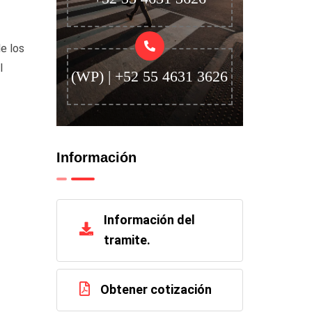
e los
l
(WP) | +52 55 4631 3626
Información
Información del
tramite.
Obtener cotización