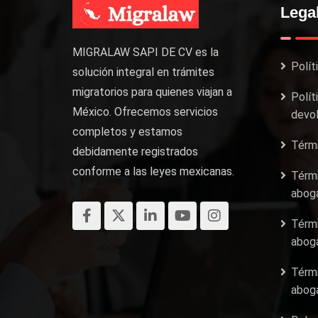
Lega
MIGRALAW SAPI DE CV es la
Polít
solución integral en trámites
migratorios para quienes viajan a
Polít
México. Ofrecemos servicios
devol
completos y estamos
Térmi
debidamente registrados
conforme a las leyes mexicanas.
Térmi
aboga
Térmi
aboga
Térmi
aboga