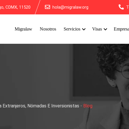
lgo, CDMX, 11520
hola@migralaw.org
T
Migralaw
Nosotros
Servicios
Visas
Empres
 Extranjeros, Nómadas E Inversionistas
-
Blog