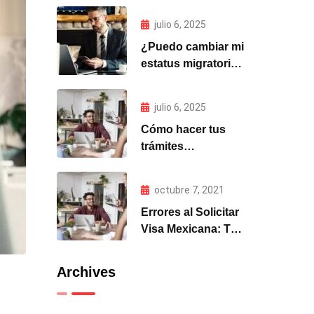
MIGRALAW
julio 6, 2025
¿Puedo cambiar mi
estatus migratorio
en México si entré
como turista?
julio 6, 2025
Cómo hacer tus
trámites
migratorios para
México desde el
octubre 7, 2021
extranjero
Errores al Solicitar
Visa Mexicana: Top
5 y Cómo Evitarlos
Archives