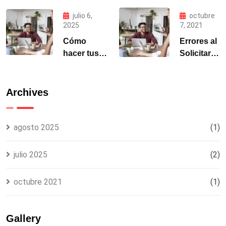
2025 | Guía y
mi estatus
Requisitos
migratorio
julio 6,
octubre
MIGRALAW
en México
2025
7, 2021
si entré
Cómo
Errores al
como
hacer tus
Solicitar
turista?
trámites
Visa
migratorios
Mexicana:
para
Top 5 y
Archives
México
Cómo
desde el
Evitarlos
extranjero
agosto 2025
(1)
julio 2025
(2)
octubre 2021
(1)
Gallery