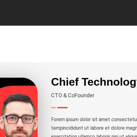
Chief Technolog
CTO & CoFounder
Forem ipsum dolor sit amet consectetur
tempincididunt ut labore et dolore magn
exercitation ullamco laboris nisi ut ali