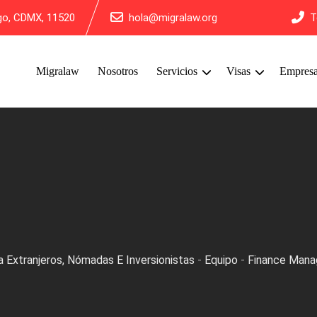
lgo, CDMX, 11520
hola@migralaw.org
T
Migralaw
Nosotros
Servicios
Visas
Empres
 Extranjeros, Nómadas E Inversionistas
-
Equipo
-
Finance Mana