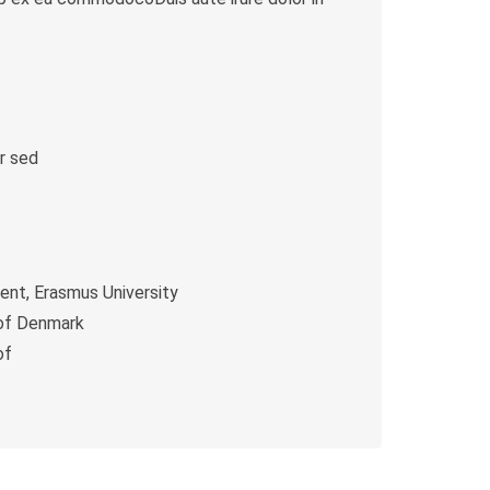
r sed
t, Erasmus University
 of Denmark
of