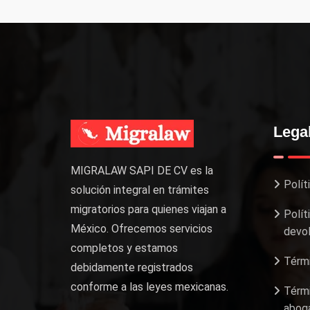
Lega
MIGRALAW SAPI DE CV es la
Polít
solución integral en trámites
migratorios para quienes viajan a
Polít
México. Ofrecemos servicios
devol
completos y estamos
Térmi
debidamente registrados
conforme a las leyes mexicanas.
Térmi
aboga