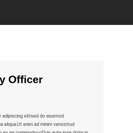
y Officer
 adipiscing elitsed do eiusmod
a aliqua.Ut enim ad minim venostrud
quip ex ea commodocoDuis aute irure dolor in