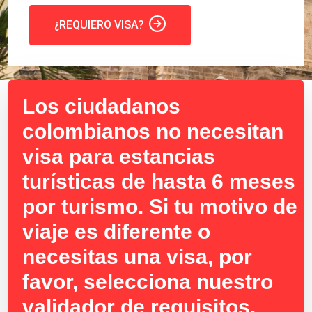
¿REQUIERO VISA?
Los ciudadanos
colombianos no necesitan
visa para estancias
turísticas de hasta 6 meses
por turismo. Si tu motivo de
viaje es diferente o
necesitas una visa, por
favor, selecciona nuestro
validador de requisitos.