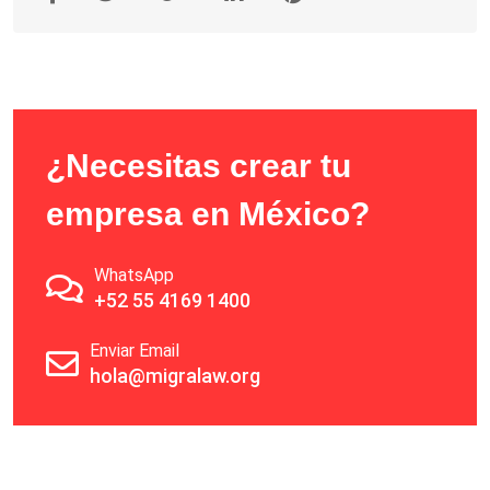
¿Necesitas crear tu
empresa en México?
WhatsApp
+52 55 4169 1400
Enviar Email
hola@migralaw.org