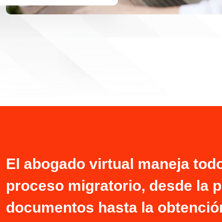
El abogado virtual maneja tod
proceso migratorio, desde la p
documentos hasta la obtención