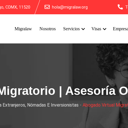
lgo, CDMX, 11520
hola@migralaw.org
T
Migralaw
Nosotros
Servicios
Visas
Empres
Migratorio | Asesorí
 Extranjeros, Nómadas E Inversionistas
-
Abogado Virtual Migra