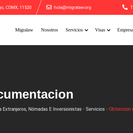
lgo, CDMX, 11520
hola@migralaw.org
T
Migralaw
Nosotros
Servicios
Visas
Empres
cumentacion
 Extranjeros, Nómadas E Inversionistas
-
Servicios
-
Obtencion 