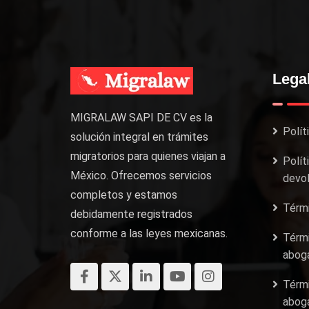
Lega
MIGRALAW SAPI DE CV es la
Polít
solución integral en trámites
migratorios para quienes viajan a
Polít
México. Ofrecemos servicios
devol
completos y estamos
Térmi
debidamente registrados
conforme a las leyes mexicanas.
Térmi
aboga
Térmi
aboga