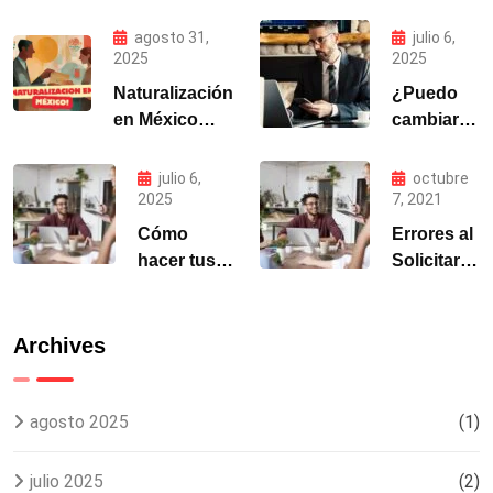
agosto 31,
julio 6,
2025
2025
Naturalización
¿Puedo
en México
cambiar
2025 | Guía y
mi estatus
Requisitos
migratorio
julio 6,
octubre
MIGRALAW
en México
2025
7, 2021
si entré
Cómo
Errores al
como
hacer tus
Solicitar
turista?
trámites
Visa
migratorios
Mexicana:
para
Top 5 y
Archives
México
Cómo
desde el
Evitarlos
extranjero
agosto 2025
(1)
julio 2025
(2)